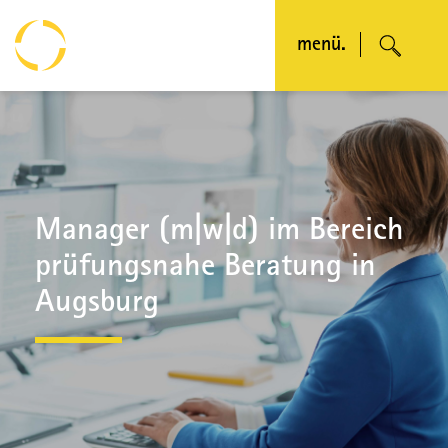
menü.
Manager (m|w|d) im Bereich
prüfungsnahe Beratung in
Augsburg